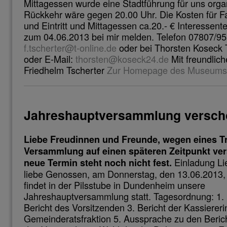
Mittagessen wurde eine Stadtführung für uns organ
Rückkehr wäre gegen 20.00 Uhr. Die Kosten für F
und Eintritt und Mittagessen ca.20.- € Interessente
zum 04.06.2013 bei mir melden. Telefon 07807/95
f.tscherter@t-online.de
oder bei Thorsten Koseck 
oder E-Mail:
thorsten@koseck24.de
Mit freundlic
Friedhelm Tscherter
Zur Homepage des Museums
Jahreshauptversammlung versc
Liebe Freudinnen und Freunde, wegen eines Tra
Versammlung auf einen späteren Zeitpunkt ve
Einladung Li
neue Termin steht noch nicht fest.
liebe Genossen, am Donnerstag, den 13.06.2013,
findet in der Pilsstube in Dundenheim unsere
Jahreshauptversammlung statt. Tagesordnung: 1.
Bericht des Vorsitzenden 3. Bericht der Kassiererin
Gemeinderatsfraktion 5. Aussprache zu den Berich